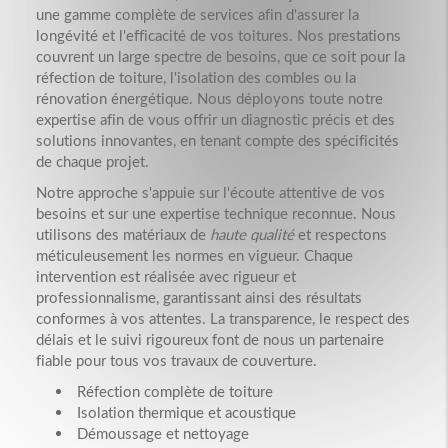
une gamme complète de services afin d'assurer la
longévité et l'efficacité de vos toitures. Nos prestations
couvrent un large spectre de besoins, que ce soit pour la
réfection de toiture, l'isolation des combles ou la
rénovation énergétique. Nous déployons toute notre
expertise afin de vous offrir un diagnostic précis et des
solutions innovantes, en tenant compte des spécificités
de chaque projet.
Notre approche s'appuie sur l'écoute attentive de vos
besoins et sur une expertise technique reconnue. Nous
utilisons des matériaux de
haute qualité
et respectons
méticuleusement les normes en vigueur. Chaque
intervention est réalisée avec rigueur et
professionnalisme, garantissant ainsi des résultats
conformes à vos attentes. La transparence, le respect des
délais et le suivi rigoureux font de nous un partenaire
fiable pour tous vos travaux de couverture.
Réfection complète de toiture
Isolation thermique et acoustique
Démoussage et nettoyage